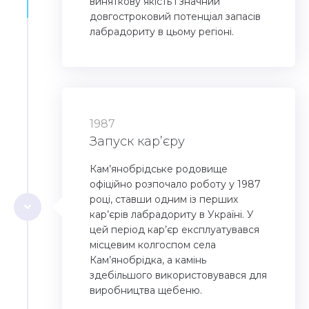
виняткову якість і значний
довгостроковий потенціал запасів
лабрадориту в цьому регіоні.
1987
Запуск кар’єру
Кам’янобрідське родовище
офіційно розпочало роботу у 1987
році, ставши одним із перших
кар’єрів лабрадориту в Україні. У
цей період кар’єр експлуатувався
місцевим колгоспом села
Кам’янобрідка, а камінь
здебільшого використовувався для
виробництва щебеню.